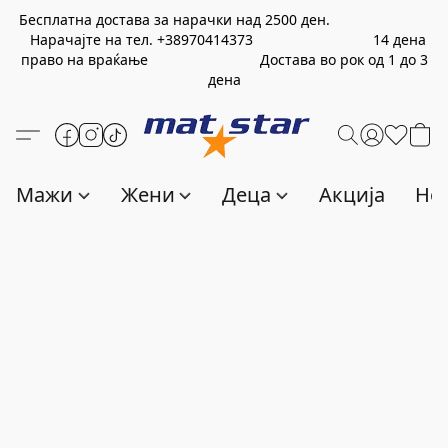
Бесплатна достава за нарачки над
2500
ден.
Нарачајте на тел.
+389
70414373
14 дена
право на враќање Достава во рок од 1 до 3
дена
Мажи
Жени
Деца
Акција
Нов