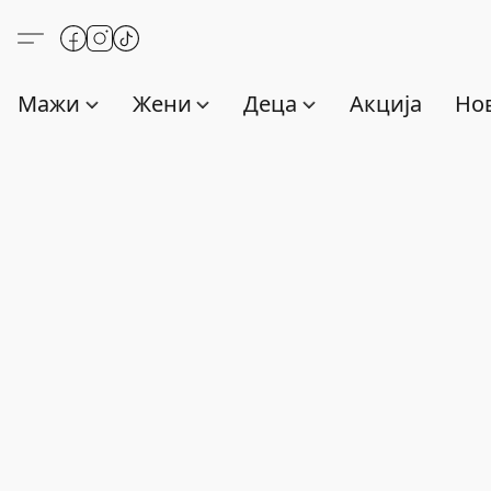
Мажи
Жени
Деца
Акција
Нов