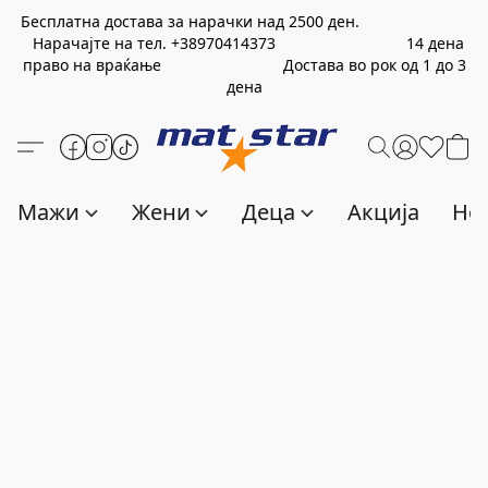
Бесплатна достава за нарачки над
2500
ден.
Нарачајте на тел.
+389
70414373
14 дена
право на враќање Достава во рок од 1 до 3
дена
Мажи
Жени
Деца
Акција
Нов