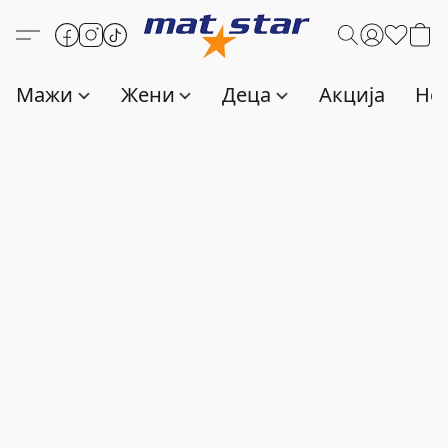
Мажи
Жени
Деца
Акција
Нов