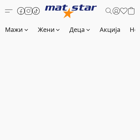
Мажи
Жени
Деца
Акција
Нов