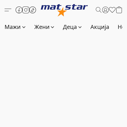
Мажи
Жени
Деца
Акција
Нов