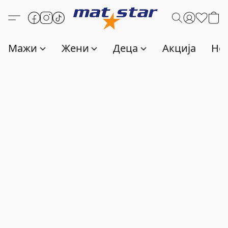
Мажи
Жени
Деца
Акција
Нов