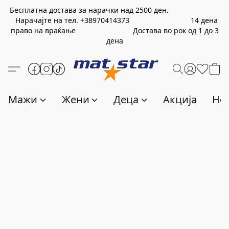
Бесплатна достава за нарачки над
2500
ден.
Нарачајте на тел.
+389
70414373
14 дена
право на враќање Достава во рок од 1 до 3
дена
Мажи
Жени
Деца
Акција
Нов