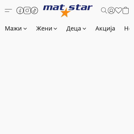
Мажи
Жени
Деца
Акција
Нов