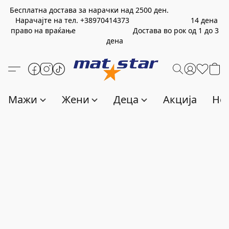
Бесплатна достава за нарачки над
2500
ден.
Нарачајте на тел.
+389
70414373
14 дена
право на враќање Достава во рок од 1 до 3
дена
Мажи
Жени
Деца
Акција
Нов