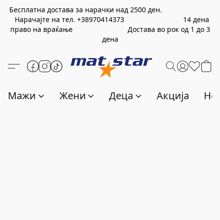
Бесплатна достава за нарачки над
2500
ден.
Нарачајте на тел.
+389
70414373
14 дена
право на враќање Достава во рок од 1 до 3
дена
Мажи
Жени
Деца
Акција
Нов