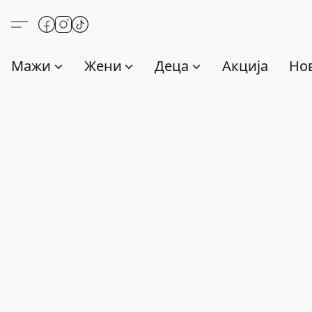
Мажи
Жени
Деца
Акција
Нов